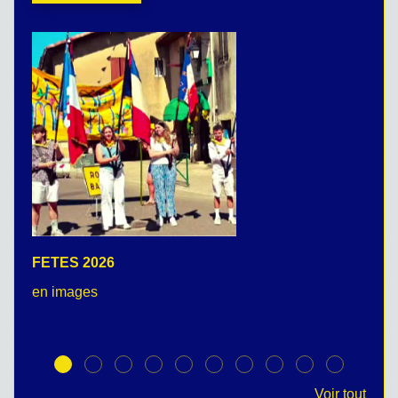
FETES 2026
C
en images
no
Voir tout