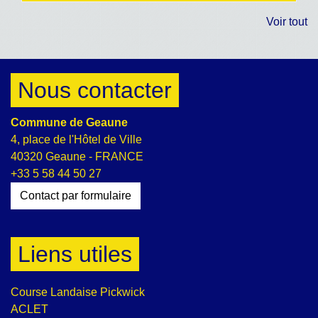
Voir tout
Nous contacter
Commune de Geaune
4, place de l'Hôtel de Ville
40320 Geaune - FRANCE
+33 5 58 44 50 27
Contact par formulaire
Liens utiles
Course Landaise Pickwick
ACLET