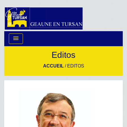
menu
Editos
ACCUEIL
/
EDITOS