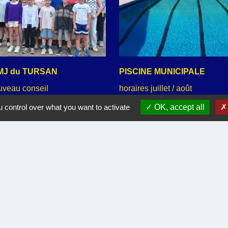
MJ du TURSAN
PISCINE MUNICIPALE
uveau conseil
horaires juillet / août
 control over what you want to activate
OK, accept all