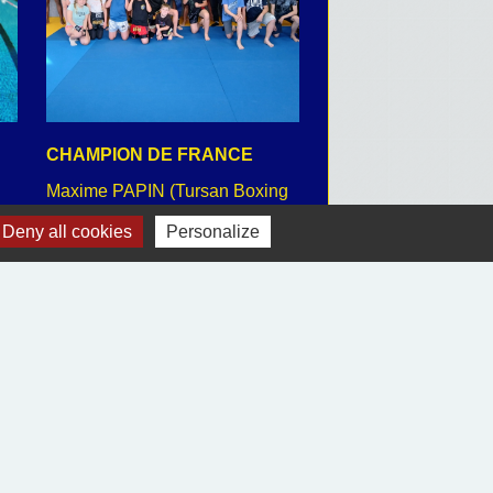
CHAMPION DE FRANCE
CEREMONIE DU 8 
Maxime PAPIN (Tursan Boxing
retour en images
Club)
Deny all cookies
Personalize
Voir tout